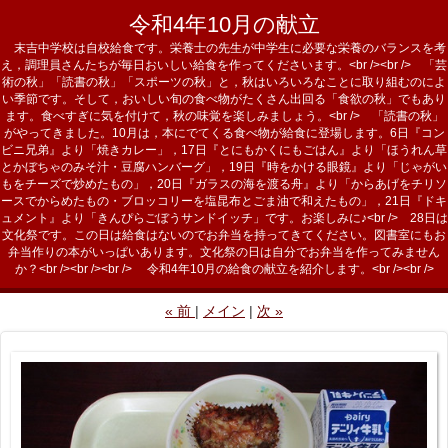
令和4年10月の献立
末吉中学校は自校給食です。栄養士の先生が中学生に必要な栄養のバランスを考
え，調理員さんたちが毎日おいしい給食を作ってくださいます。<br /><br /> 「芸
術の秋」「読書の秋」「スポーツの秋」と，秋はいろいろなことに取り組むのによ
い季節です。そして，おいしい旬の食べ物がたくさん出回る「食欲の秋」でもあり
ます。食べすぎに気を付けて，秋の味覚を楽しみましょう。<br /> 「読書の秋」
がやってきました。10月は，本にでてくる食べ物が給食に登場します。6日『コン
ビニ兄弟』より「焼きカレー」，17日『とにもかくにもごはん』より「ほうれん草
とかぼちゃのみそ汁・豆腐ハンバーグ」，19日『時をかける眼鏡』より「じゃがい
もをチーズで炒めたもの」，20日『ガラスの海を渡る舟』より「からあげをチリソ
ースでからめたもの・ブロッコリーを塩昆布とごま油で和えたもの」，21日『ドキ
ュメント』より「きんぴらごぼうサンドイッチ」です。お楽しみに♪<br /> 28日は
文化祭です。この日は給食はないのでお弁当を持ってきてください。図書室にもお
弁当作りの本がいっぱいあります。文化祭の日は自分でお弁当を作ってみません
か？<br /><br /><br /> 令和4年10月の給食の献立を紹介します。<br /><br />
«
前
メイン
次
»