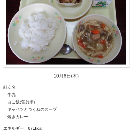
10月6日(木)
献立名
牛乳
白ご飯(曽於米)
キャベツとつくねのスープ
焼きカレー
エネルギー：871kcal