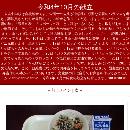
令和4年10月の献立
末吉中学校は自校給食です。栄養士の先生が中学生に必要な栄養のバランスを考
え，調理員さんたちが毎日おいしい給食を作ってくださいます。<br /><br /> 「芸
術の秋」「読書の秋」「スポーツの秋」と，秋はいろいろなことに取り組むのによ
い季節です。そして，おいしい旬の食べ物がたくさん出回る「食欲の秋」でもあり
ます。食べすぎに気を付けて，秋の味覚を楽しみましょう。<br /> 「読書の秋」
がやってきました。10月は，本にでてくる食べ物が給食に登場します。6日『コン
ビニ兄弟』より「焼きカレー」，17日『とにもかくにもごはん』より「ほうれん草
とかぼちゃのみそ汁・豆腐ハンバーグ」，19日『時をかける眼鏡』より「じゃがい
もをチーズで炒めたもの」，20日『ガラスの海を渡る舟』より「からあげをチリソ
ースでからめたもの・ブロッコリーを塩昆布とごま油で和えたもの」，21日『ドキ
ュメント』より「きんぴらごぼうサンドイッチ」です。お楽しみに♪<br /> 28日は
文化祭です。この日は給食はないのでお弁当を持ってきてください。図書室にもお
弁当作りの本がいっぱいあります。文化祭の日は自分でお弁当を作ってみません
か？<br /><br /><br /> 令和4年10月の給食の献立を紹介します。<br /><br />
«
前
メイン
次
»