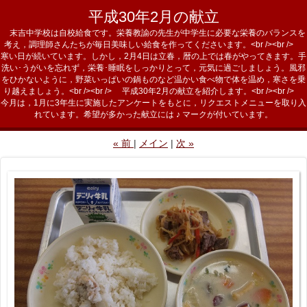
平成30年2月の献立
末吉中学校は自校給食です。栄養教諭の先生が中学生に必要な栄養のバランスを
考え，調理師さんたちが毎日美味しい給食を作ってくださいます。<br /><br />
寒い日が続いています。しかし，2月4日は立春，暦の上では春がやってきます。手
洗い･うがいを忘れず，栄養･睡眠をしっかりとって，元気に過ごしましょう。風邪
をひかないように，野菜いっぱいの鍋ものなど温かい食べ物で体を温め，寒さを乗
り越えましょう。<br /><br /> 平成30年2月の献立を紹介します。<br /><br />
今月は，1月に3年生に実施したアンケートをもとに，リクエストメニューを取り入
れています。希望が多かった献立には ♪ マークが付いています。
«
前
メイン
次
»